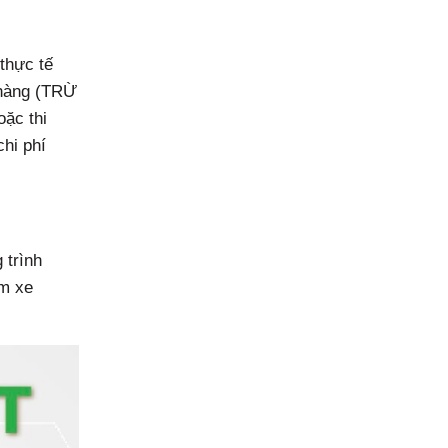
thực tế
h hàng (TRỪ
ặc thi
chi phí
 trình
ồm xe