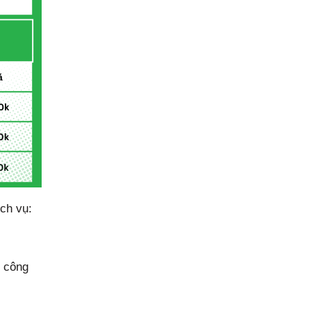
ch vụ:
o công