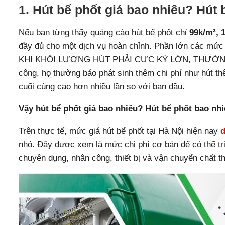
1. Hút bể phốt giá bao nhiêu? Hút 
Nếu bạn từng thấy quảng cáo hút bể phốt chỉ
99k/m³, 
đầy đủ cho một dịch vụ hoàn chỉnh. Phần lớn các mức g
KHI KHỐI LƯỢNG HÚT PHẢI CỰC KỲ LỚN, THƯỜNG TỪ 
công, họ thường báo phát sinh thêm chi phí như hút thê
cuối cùng cao hơn nhiều lần so với ban đầu.
Vậy hút bể phốt giá bao nhiêu? Hút bể phốt bao nhi
Trên thực tế, mức giá hút bể phốt tại Hà Nội hiện nay
d
nhỏ. Đây được xem là mức chi phí cơ bản để có thể tri
chuyên dụng, nhân công, thiết bị và vận chuyển chất th