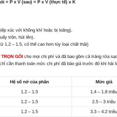
ói = P x V (sau) = P x V (thực tế) x K
 tiếp xúc với không khí hoặc bị loãng).
uấy trộn, hút lên).
1.2 – 1.5, có thể cao hơn tùy loại chất thải)
 TRỌN GÓI
cho mọi chi phí và đã bao gồm cả
tráng rửa sạ
chỉ cần thanh toán mức chi phí đã báo giá trước đó khi hài 
Hệ số nở của phân
Mức giá
1.2 – 1.5
1.4 – 1.8 triệ
1.2 – 1.5
2.5 – 3 triệu
1.2 – 1.5
3.3 – 4.2 triệ