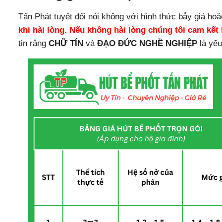
Tấn Phát tuyệt đối nói không với hình thức bẫy giá hoặ
khi hài lòng. Nếu không hài lòng chúng tôi cam kết
tin rằng
CHỮ TÍN
và
ĐẠO ĐỨC NGHỀ NGHIỆP
là yếu