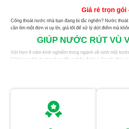
Giá rẻ trọn gó
Cống thoát nước nhà bạn đang bị tắc nghẽn? Nước thoát 
cần tìm một đơn vị uy tín, giá tốt để xử lý dứt điểm mà khô
GIÚP NƯỚC RÚT VÙ 
Với hơn 9 năm kinh nghiệm trong ngành vệ sinh môi trường
lý hàng nghìn trường hợp tắc nghẽn đường ống từ đơn giản 
đình
và các công trình lớn như chung cư, khách sạn, nhà 
Thông tắc cống thoát sàn (nhà vệ sinh, nhà tắm, s
Thông tắc cống bồn rửa bát/chậu rửa mặt – Lavabo
Thông tắc cống thoát nước mưa
Thông tắc cống nước thải sinh hoạt
Thông tắc cống nước thải công nghiệp
Thông tắc hệ thống ngầm như hố ga, đường ống dẫn