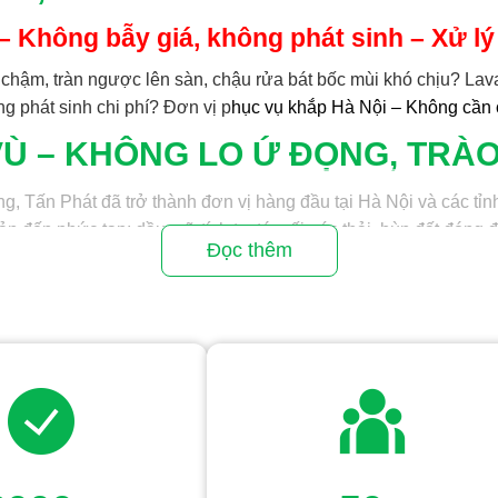
i – Không bẫy giá, không phát sinh – Xử l
chậm, tràn ngược lên sàn, chậu rửa bát bốc mùi khó chịu? La
ng phát sinh chi phí? Đơn vị p
hục vụ khắp Hà Nội – Không cần 
VÙ – KHÔNG LO Ứ ĐỌNG, TRÀO
, Tấn Phát đã trở thành đơn vị hàng đầu tại Hà Nội và các tỉnh
đến phức tạp: dầu mỡ tích tụ, tóc rối, rác thải, bùn đất đóng đ
Đọc thêm
hàng, khu công nghiệp, tòa nhà văn phòng, bếp ăn công suất l
ân thượng)
 nước thải.