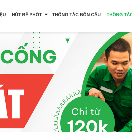
IỆU
HÚT BỂ PHỐT
THÔNG TẮC BỒN CẦU
THÔNG TẮ