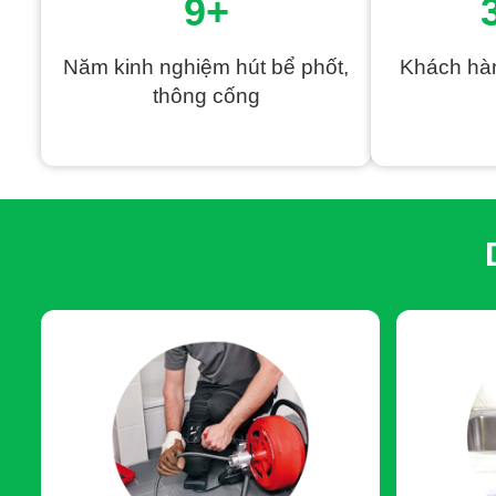
9+
Với
hệ thống máy móc thiết bị hiện đại
như
máy lò xo 
chung cư, cống nhiều bùn đất và mỡ đóng đặc, chúng tôi s
tiêu của Tấn Phát là
xử lý dứt điểm, hạn chế tối đa đục 
Năm kinh nghiệm hút bể phốt,
Khách hàn
mặt bằng thị trường, để mỗi khách hàng luôn được hưởng 
thông cống
Thông thường,
giá thông tắc cống trọn gói hộ gia đình
lò xo và 300K/m đối với thông cống bằng tia nước áp 
gây tắc và phương pháp xử lý phù hợp, toàn bộ chi phí sẽ 
sinh thêm bất kỳ khoản chi phí nào ngoài thỏa thuận.
Riêng đối với phương pháp xử lý bằng hóa chất
, chú
lý cơ học), mới dùng hóa chất chuyên dụng với
giá dao 
ống, ảnh hưởng tuổi thọ công trình và môi trường.
Cùng với đội ngũ nhân sự giàu kinh nghiệm, tận tâm, Tấn
yên tâm về chi phí bởi chúng tôi luôn
ĐẢM BẢO MINH BẠ
Giá thông tắc cống RẺ CẠNH TRANH so với thị 
BÁO GIÁ TRỌN GÓI, CHÍNH XÁC
ngay trước khi
Tuyệt đối không báo phí đơn lẻ, không mập mờ c
Khách hàng chỉ phải trả đúng mức giá chúng tôi 