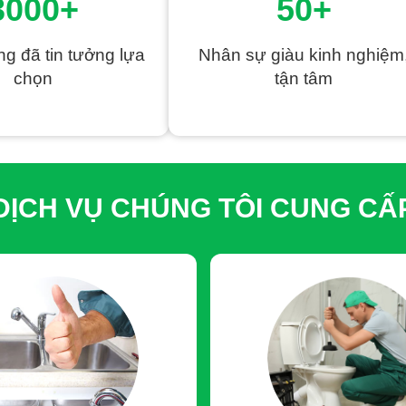
3000+
50+
chuyên dụng, máy hút chân không
, đặc biệt là
máy thông cố
ẽ dựa trên tình hình thực tế của đường ống và địa hình công tr
phá, đồng thời tối ưu chi phí
để khách hàng vừa tiết kiệm vừa
g đã tin tưởng lựa
Nhân sự giàu kinh nghiệm
mọi quyền lợi và chính sách tốt nhất.
chọn
tận tâm
 dao động từ
150K – 500K đối với tình trạng tắc nhẹ, 1 – 2 
lực cao áp dụng cho các tuyến cống lớn, nghẹt nặng.
Tùy và
được đội ngũ kỹ thuật khảo sát thực tế và báo giá chi tiết, rõ r
ng tôi cũng KHÔNG ƯU TIÊN SỬ DỤNG. Chỉ trong những trường
DỊCH VỤ CHÚNG TÔI CUNG CẤ
động khoảng
120K/lạng (tùy theo loại hóa chất)
, và luôn kiể
 Phát CAM KẾT xử lý nhanh chóng – sạch sẽ – dứt điểm tình trạ
CH 100% VỀ GIÁ CẢ
:
trường
 thi công
hi phí
đã báo khi thực sự hài lòng với hiệu quả xử lý