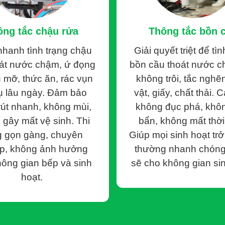
CẢNH BÁO LỪA ĐẢO!!!
ông tắc chậu rửa
Thông tắc bồn 
 mà ngay cả trong dịch vụ thông tắc cống, khách hàng cũng cần 
nhanh tình trạng chậu
Giải quyết triệt để tìn
hông ít đơn vị cung cấp dịch vụ thông tắc cống hoạt động thiếu 
oát nước chậm, ứ đọng
bồn cầu thoát nước c
 mỡ, thức ăn, rác vụn
không trôi, tắc nghẽn
ủi ro và lựa chọn dịch vụ uy tín, Tấn Phát luôn liên tục 
tụ lâu ngày. Đảm bảo
vật, giấy, chất thải. 
 vụ.
Dưới đây là những dấu hiệu và chiêu trò lừa đảo điển hình
út nhanh, không mùi,
không đục phá, khô
 gây mất vệ sinh. Thi
bẩn, không mất thời
 khoản phí “trên trời”
g gọn gàng, chuyên
Giúp mọi sinh hoạt trở 
kỳ hấp dẫn chỉ từ 50K – 100K để lôi kéo khách hàng. Tuy nhiên
ệp, không ảnh hưởng
thường nhanh chóng
ụng, phí nhân công, phí thiết bị máy móc… dẫn tới tổng chi phí b
ông gian bếp và sinh
sẽ cho không gian sin
ếu kinh nghiệm thương lượng, thường đành chấp nhận thanh toán
hoạt.
ng thêm dịch vụ
báo lỗi nghiêm trọng hơn thực tế, như cống bị nghẹt sâu, hỏng đ
 kém như hút bể phốt, thay đường ống mới, thông cống bằng máy 
n họ buộc phải chi trả thêm nhiều chi phí ngoài dự tính.