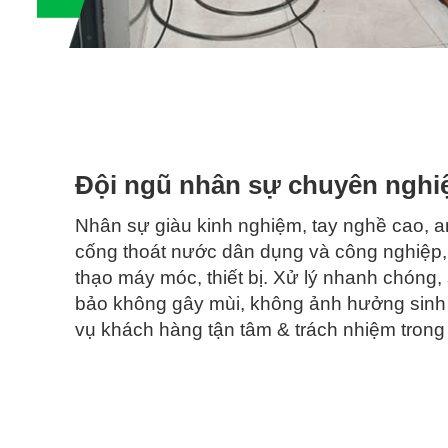
nói năng thiếu thiện chí hoặc thậm chí gây áp lực tâm lý 
hàng rất phổ biến trong các dịch vụ thiếu uy tín hiện nay.
———————
Hiện nay, có rất nhiều đối tượng xấu – đơn vị thiếu uy tín
hiểu và lựa chọn sử dụng dịch vụ thông tắc tại bất kỳ đơn
Là một đơn vị lâu năm trong ngành, Tấn Phát vô cùng thấ
Đội ngũ nhân sự chuyên nghi
khách hàng luôn cả thấy yên tâm và hài lòng khi sử dụng
0984.385.495
thoát nước. Liên hệ ngay đến hotline
Nhân sự giàu kinh nghiệm, tay nghề cao, a
cống thoát nước dân dụng và công nghiệp,
thạo máy móc, thiết bị. Xử lý nhanh chóng
bảo không gây mùi, không ảnh hưởng sinh
vụ khách hàng tận tâm & trách nhiệm trong