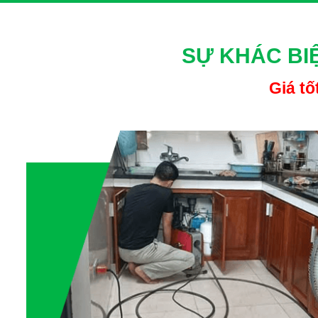
3. Thi công trước, không báo giá trước, đẩy khách hà
Nhiều trường hợp, thợ thi công ngay khi tới nơi mà không 
SỰ KHÁC BI
gồm nhiều hạng mục nhỏ lẻ mà khách không được thông báo
toán, khiến khách hàng rơi vào thế bị động và rất khó xử l
Giá tố
4. Giả danh công ty uy tín để tạo lòng tin ban đầu
Một số đối tượng lừa đảo tinh vi hơn sẽ giả mạo tên, địa c
bảo hành có in logo, dấu đỏ nhưng số điện thoại lại là cá
trách nhiệm, dẫn tới tiền mất mà quyền lợi không được đ
5. Sử dụng hóa chất không rõ nguồn gốc, gây hỏng 
Một chiêu thức nữa là thợ tự ý đổ hóa chất lạ, không rõ n
ăn mòn cực mạnh, dễ gây hư hỏng, thủng ống nước, bong t
buộc khách phải tốn thêm chi phí sửa chữa lớn, trong khi b
6. Tạo áp lực tâm lý để khách hàng nhanh chóng than
Trong một số tình huống, nếu khách hàng phát hiện dịch v