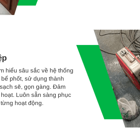
khiến khách cảm thấy bất an và buộc phải thanh toán để “cho xo
 có những hành vi lừa đảo gây nhiều tổn thất về tiền bạc và tâm 
 vị nào.
u hiểu những lo lắng này và luôn nỗ lực mang đến dịch vụ min
ệp
 dịch vụ của chúng tôi với mức giá rẻ cạnh tranh. Nếu bạn cũn
để được tư vấn miễn phí nhanh chóng. Tấn Phát luôn sẵn sàng
m hiểu sâu sắc về hệ thống
 bể phốt, sử dụng thành
, sạch sẽ, gọn gàng. Đảm
 hoạt. Luôn sẵn sàng phục
 từng hoạt động.