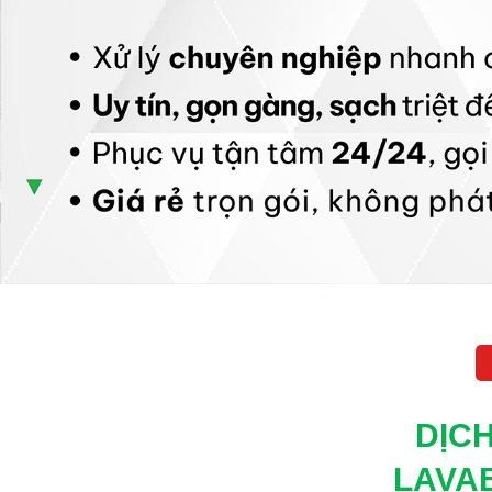
DỊC
LAVA