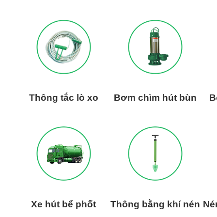
Thông tắc lò xo
Bơm chìm hút bùn
B
Xe hút bể phốt
Thông bằng khí nén
Né