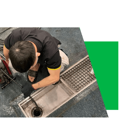
ng chuyện”. Đây là một chiêu thức khai thác tâm lý khách
lý cho khách hàng. Chính vì vậy, bạn hãy thật cẩn trọng tìm
h bạch – chuyên nghiệp nhất đến khách hàng. Để mỗi
g đang gặp vấn đề về bồn cầu, bể phốt hay đường cống
 phục vụ bạn 24/7!