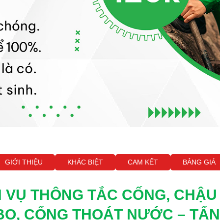
GIỚI THIỆU
KHÁC BIỆT
CAM KẾT
BẢNG GIÁ
H VỤ THÔNG TẮC CỐNG, CHẬU
BO, CỐNG THOÁT NƯỚC – TẤN