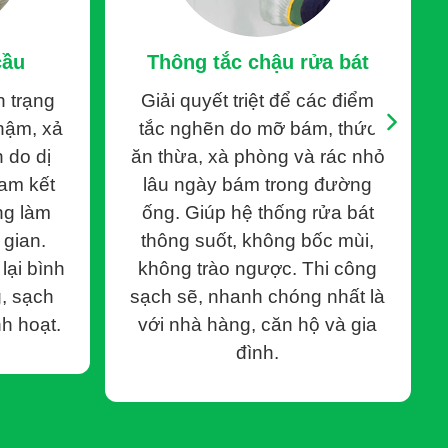
cầu
Thông tắc chậu rửa bát
hết sức cẩn trọng để tránh rơi vào những tình huống phát
h trạng
Giải quyết triệt để các điểm
minh bạch, sử dụng nhiều chiêu trò gây tiềm ẩn nhiều rủi ro
hậm, xả
tắc nghẽn do mỡ bám, thức
 do dị
ăn thừa, xà phòng và rác nhỏ
cảnh báo và cập nhật những chiêu trò lừa đảo phổ
Cam kết
lâu ngày bám trong đường
 mà quý khách cần lưu ý:
ng làm
ống. Giúp hệ thống rửa bát
 gian.
thông suốt, không bốc mùi,
lại bình
không trào ngược. Thi công
, khi đến nơi, họ viện đủ lý do để cộng thêm các khoản
, sạch
sạch sẽ, nhanh chóng nhất là
ị đội lên gấp nhiều lần so với mức giá ban đầu. Khách hàng
h hoạt.
với nhà hàng, căn hộ và gia
 số tiền vượt xa dự tính.
đình.
ường ống, bể phốt đầy hoặc ống dẫn bị sập. Từ đó, họ đưa
áp lực cao… dù thực tế tình trạng chỉ cần xử lý đơn giản.