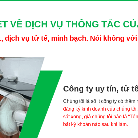
ng vào thế bị động
báo giá rõ ràng hoặc yêu cầu khách xác nhận chi phí trước. Sau
ỆT VỀ DỊCH VỤ THÔNG TẮC CỦ
 từ đầu. Khi khách thắc mắc hoặc không đồng ý, họ dùng lý do
ý.
t, dịch vụ tử tế, minh bạch. Nói không với
hỉ, thậm chí logo của các công ty vệ sinh môi trường uy tín để t
 nhân. Khi xảy ra sự cố cần hỗ trợ hoặc bảo hành, khách hàng l
ảm bảo.
hệ thống đường ống
Công ty uy tín, tử tế
guồn gốc, không có kiểm soát liều lượng vào đường ống. Các hóa 
Chúng tôi là số ít công ty có thâ
róc lớp men bảo vệ đường ống. Hậu quả là chỉ sau một thời gi
đăng ký kinh doanh của chúng tôi
.
an đầu họ vẫn phải trả giá hóa chất rất cao.
sát xong, giá chúng tôi báo là “Tổ
h toán
bất kỳ khoản nào sau khi làm.
ụ không minh bạch và có ý định phản đối hoặc thắc mắc chi phí