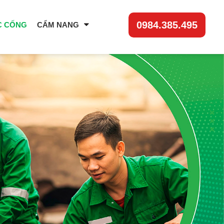
0984.385.495
C CỐNG
CẨM NANG