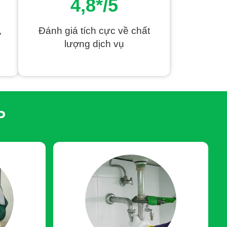
4,8*/5
ng tia nước áp lực cao
chuyên xử lý cống to, cống
ình để lựa chọn phương pháp xử lý tối ưu nhất. Vì m
ục
 yên tâm về hiệu quả lâu dài. Đảm bảo mức giá rẻ so với
,
Đánh giá tích cực về chất
lượng dịch vụ
triệu đối với tình trạng tắc nặng sử dụng phương pháp
o từng tình trạng cụ thể của đường ống, nguyên nhân
àng cho khách hàng trước khi thi công, cam kết không phát
 hợp bắt buộc (như cống bếp bám mỡ dày, không thể xử
P
m soát chặt chẽ lượng hóa chất để tránh gây ăn mòn đường
ng tắc cống cho gia đình bạn. Đặc biệt, bạn hoàn toàn