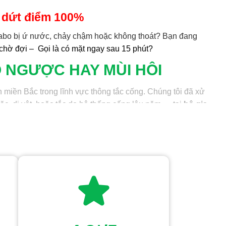
ý dứt điểm 100%
vabo bị ứ nước, chảy chậm hoặc không thoát? Bạn đang
chờ đợi – Gọi là có mặt ngay sau 15 phút?
 NGƯỢC HAY MÙI HÔI
 miền Bắc trong lĩnh vực thông tắc cống. Chúng tôi đã xử
ặc, dị vật, hoặc tắc do hệ thống cống lâu năm,… tại
hộ gia
ớn.