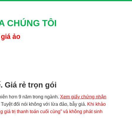
 khi hoàn tất công việc, họ mới đưa ra tổng chi phí bao
A CHÚNG TÔI
 “đã làm xong rồi”, gây áp lực buộc khách phải thanh
 giá ảo
ạo lòng tin với khách hàng. Họ phát hành phiếu thu, phiếu
iên hệ thì không tìm được đơn vị thực sự đứng ra chịu
. Giá rẻ trọn gói
chất này tuy có thể thông tắc tức thời nhưng lại có tính
m niên hơn 9 năm trong ngành.
Xem giấy chứng nhận
an ngắn, hệ thống thoát nước bị xuống cấp nghiêm trọng,
Tuyệt đối nói không với lừa đảo, bẫy giá.
Khi khảo
ng giá trị thanh toán cuối cùng” và không phát sinh
, những đối tượng này có thể sử dụng thái độ khó chịu,