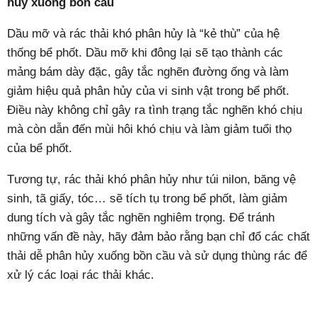
hủy xuống bồn cầu
Dầu mỡ và rác thải khó phân hủy là “kẻ thù” của hệ
thống bể phốt. Dầu mỡ khi đông lại sẽ tạo thành các
mảng bám dày đặc, gây tắc nghẽn đường ống và làm
giảm hiệu quả phân hủy của vi sinh vật trong bể phốt.
Điều này không chỉ gây ra tình trạng tắc nghẽn khó chịu
mà còn dẫn đến mùi hôi khó chịu và làm giảm tuổi thọ
của bể phốt.
Tương tự, rác thải khó phân hủy như túi nilon, băng vệ
sinh, tã giấy, tóc… sẽ tích tụ trong bể phốt, làm giảm
dung tích và gây tắc nghẽn nghiêm trọng. Để tránh
những vấn đề này, hãy đảm bảo rằng bạn chỉ đổ các chất
thải dễ phân hủy xuống bồn cầu và sử dụng thùng rác để
xử lý các loại rác thải khác.