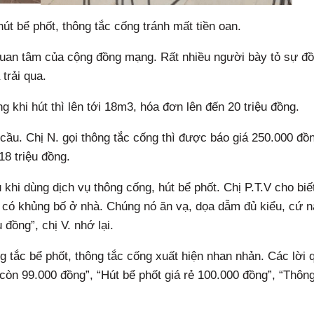
út bể phốt, thông tắc cống tránh mất tiền oan.
 quan tâm của cộng đồng mạng. Rất nhiều người bày tỏ sự đ
trải qua.
g khi hút thì lên tới 18m3, hóa đơn lên đến 20 triệu đồng.
 cầu. Chị N. gọi thông tắc cống thì được báo giá 250.000 đồ
18 triệu đồng.
 khi dùng dịch vụ thông cống, hút bể phốt. Chị P.T.V cho biế
như có khủng bố ở nhà. Chúng nó ăn vạ, dọa dẫm đủ kiểu, cứ 
 đồng”, chị V. nhớ lại.
g tắc bể phốt, thông tắc cống xuất hiện nhan nhản. Các lời
còn 99.000 đồng”, “Hút bể phốt giá rẻ 100.000 đồng”, “Thôn