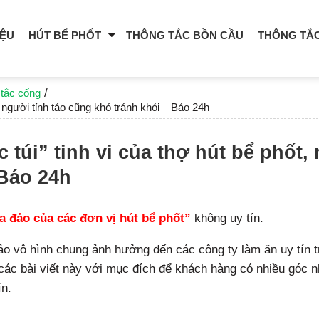
IỆU
HÚT BỂ PHỐT
THÔNG TẮC BỒN CẦU
THÔNG TẮ
/
 tắc cống
, người tỉnh táo cũng khó tránh khỏi – Báo 24h
 túi” tinh vi của thợ hút bể phốt,
 Báo 24h
a đảo của các đơn vị hút bể phốt”
không uy tín.
ảo vô hình chung ảnh hưởng đến các công ty làm ăn uy tín t
các bài viết này với mục đích để khách hàng có nhiều góc 
ín.