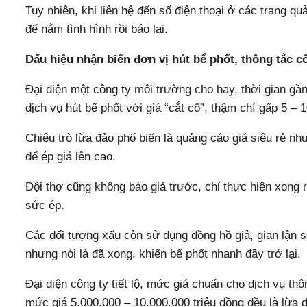
Tuy nhiên, khi liên hệ đến số điện thoại ở các trang q
để nắm tình hình rồi báo lại.
Dấu hiệu nhận biến đơn vị hút bể phốt, thông tắc c
Đại diện một công ty môi trường cho hay, thời gian gần
dịch vụ hút bể phốt với giá “cắt cổ”, thậm chí gấp 5 – 1
Chiêu trò lừa đảo phổ biến là quảng cáo giá siêu rẻ như
để ép giá lên cao.
Đội thợ cũng không báo giá trước, chỉ thực hiện xong 
sức ép.
Các đối tượng xấu còn sử dụng đồng hồ giả, gian lận số
nhưng nói là đã xong, khiến bể phốt nhanh đầy trở lại.
Đại diện công ty tiết lộ, mức giá chuẩn cho dịch vụ thô
mức giá 5.000.000 – 10.000.000 triệu đồng đều là lừa 