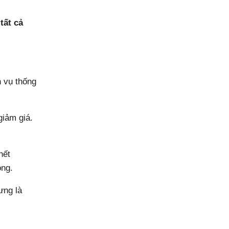
tất cả
h vụ thống
giảm giá.
hết
ồng.
ưng là