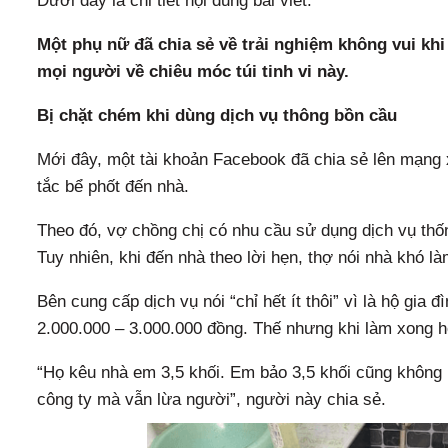
Dưới đây là chi tiết nội dung bài viết:
Một phụ nữ đã chia sẻ về trải nghiệm không vui khi
mọi người về chiêu móc túi tinh vi này.
Bị chặt chém khi dùng dịch vụ thông bồn cầu
Mới đây, một tài khoản Facebook đã chia sẻ lên mạng x
tắc bể phốt đến nhà.
Theo đó, vợ chồng chị có nhu cầu sử dụng dịch vụ thố
Tuy nhiên, khi đến nhà theo lời hẹn, thợ nói nhà khó là
Bên cung cấp dịch vụ nói “chỉ hết ít thôi” vì là hộ gia
2.000.000 – 3.000.000 đồng. Thế nhưng khi làm xong họ
“Họ kêu nhà em 3,5 khối. Em bảo 3,5 khối cũng không hế
công ty mà vẫn lừa người”, người này chia sẻ.