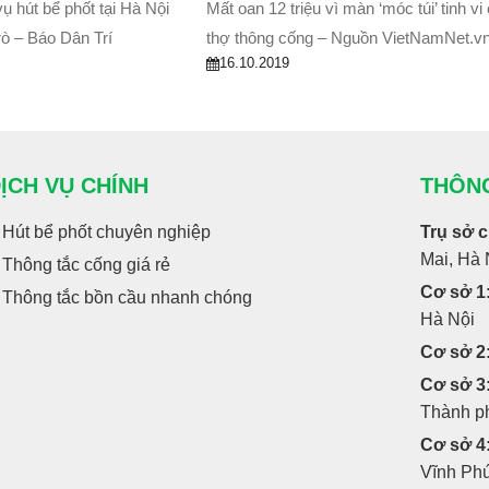
ụ hút bể phốt tại Hà Nội
Mất oan 12 triệu vì màn ‘móc túi’ tinh vi
rò – Báo Dân Trí
thợ thông cống – Nguồn VietNamNet.v
16.10.2019
ỊCH VỤ CHÍNH
THÔNG
Hút bể phốt chuyên nghiệp
Trụ sở 
Mai, Hà 
Thông tắc cống giá rẻ
Cơ sở 1
Thông tắc bồn cầu nhanh chóng
Hà Nội
Cơ sở 2
Cơ sở 3
Thành p
Cơ sở 4
Vĩnh Ph