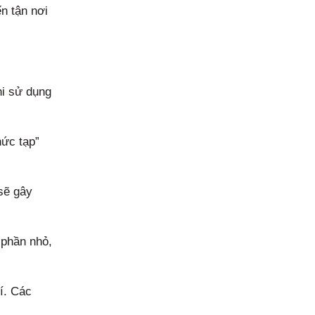
ến tận nơi
hi sử dụng
hức tạp”
sẽ gây
 phần nhỏ,
rí. Các