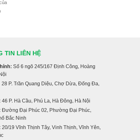
 của
n
 TIN LIÊN HỆ
chính:
Số 6 ngõ 245/167 Định Công, Hoàng
Nội
: 28 P. Trần Quang Diệu, Chợ Dừa, Đống Đa,
:
46 P. Hà Cầu, Phú La, Hà Đông, Hà Nội
:
Đường Đại Phúc 02, Phường Đại Phúc,
hố Bắc Ninh
:
20/19 Vĩnh Thịnh Tây, Vinh Thịnh, Vĩnh Yên,
úc