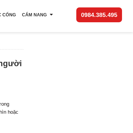
0984.385.495
C CỐNG
CẨM NANG
 người
rong
nhìn hoặc