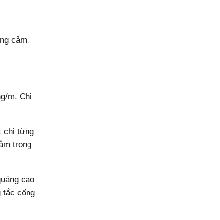
ồng cảm,
ng/m. Chị
t chị từng
nằm trong
 quảng cáo
g tắc cống