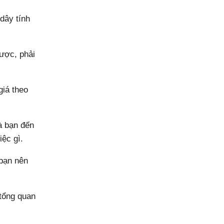
dây tính
được, phải
giá theo
à bạn đến
ệc gì.
 bạn nên
 tổng quan