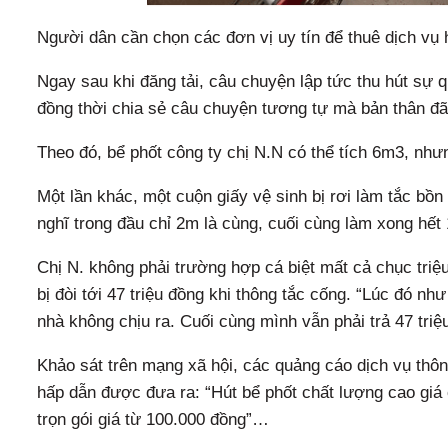
Người dân cần chọn các đơn vị uy tín để thuê dịch vụ h
Ngay sau khi đăng tải, câu chuyện lập tức thu hút sự
đồng thời chia sẻ câu chuyện tương tự mà bản thân đã 
Theo đó, bể phốt công ty chị N.N có thể tích 6m3, nhưn
Một lần khác, một cuộn giấy vệ sinh bị rơi làm tắc bồn
nghĩ trong đầu chỉ 2m là cùng, cuối cùng làm xong hết 
Chị N. không phải trường hợp cá biệt mất cả chục triệu
bị đòi tới 47 triệu đồng khi thông tắc cống. “Lúc đó 
nhà không chịu ra. Cuối cùng mình vẫn phải trả 47 triệu
Khảo sát trên mạng xã hội, các quảng cáo dịch vụ thôn
hấp dẫn được đưa ra: “Hút bể phốt chất lượng cao giá 
trọn gói giá từ 100.000 đồng”…